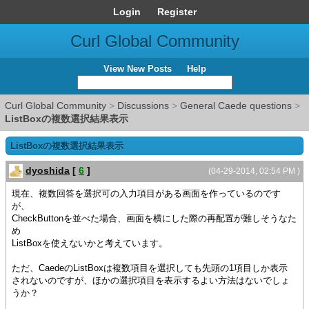
Login
Register
Curl Global Community
View New Posts
Help
Curl Global Community
>
Discussions
>
General Caede questions
>
ListBoxの複数選択結果表示
ListBoxの複数選択結果表示
dyoshida
[
6
]
(04-29-2014, 02:54 PM )
現在、複数回答を選択可の入力項目がある画面を作っているのです
が、
CheckButtonを並べた場合、画面を横にした際の再配置が難しそうなた
め
ListBoxを使えないかと考えています。
ただ、CaedeのListBoxは複数項目を選択しても先頭の1項目しか表示
されないのですが、ほかの選択項目を表示するよい方法はないでしょ
うか？