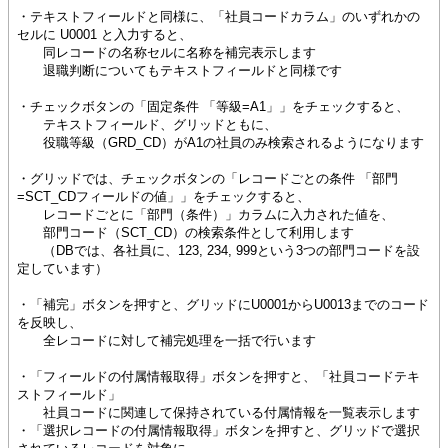
・テキストフィールドと同様に、「社員コードカラム」のいずれかの
セルに U0001 と入力すると、
同レコードの名称セルに名称を補完表示します
退職判断についてもテキストフィールドと同様です
・チェックボタンの「固定条件 「等級=A1」」をチェックすると、
テキストフィールド、グリッドともに、
役職等級（GRD_CD）がA1の社員のみ検索されるようになります
・グリッドでは、チェックボタンの「レコードごとの条件 「部門
=SCT_CDフィールドの値」」をチェックすると、
レコードごとに「部門（条件）」カラムに入力された値を、
部門コード（SCT_CD）の検索条件として利用します
（DBでは、各社員に、123, 234, 999という3つの部門コードを設
定しています）
・「補完」ボタンを押すと、グリッドにU0001からU0013までのコード
を反映し、
全レコードに対して補完処理を一括で行います
・「フィールドの付属情報取得」ボタンを押すと、「社員コードテキ
ストフィールド」
社員コードに関連して保持されている付属情報を一覧表示します
・「選択レコードの付属情報取得」ボタンを押すと、グリッドで選択