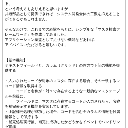
る、
という考え方もありえると思いますが、
共通部品として提供できれば、システム開発全体の工数を抑えること
ができるかもしれません。
そんなわけで、これまでの経験をもとに、シンプルな「マスタ検索フ
レームワーク」を作成してみました。
アプリケーション基盤として足りない機能などあれば、
アドバイスいただけると嬉しいです。
【基本機能】
テキストフィールドと、カラム（グリッド）の両方で下記の機能を提
供する
・入力されたコードが対象のマスタに存在する場合、その一致するレ
コード情報を取得する
コードと名称が１対１で存在するような一般的なマスタテーブ
ルを前提に、
フィールドに、マスタに存在するコードが入力されたら、名称
を補完表示する機能を実装しています。
・上記補完処理が成功した場合、コードを含む全カラムの情報を付属
情報として保持する
・補完処理実行後、補完に成功したかどうかをイベントでハンドリン
グ可能