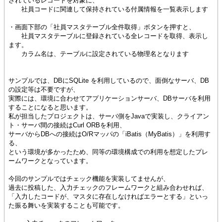
されているレコードを対象に、
社員コードに関連して保持されている付属情報を一覧表示します
・画面下部の「社員マスタテーブル全件取得」ボタンを押すと、
社員マスタテーブルに登録されている全レコードを取得、表示し
ます。
カラム名は、テーブルに設定されている物理名となります
サンプルでは、DBにSQLite を利用しているので、面倒なサーバ、DB
の設定等は不要ですが、
実際には、環境に合わせてアプリケーションサーバ、DBサーバを利用
することになると思います。
私が担当したプロジェクトは、サーバ側をJavaで実装し、クライアン
ト・サーバ間の接続はCurl ORBを利用、
サーバからDBへの接続はO/Rマッパの「iBatis（MyBatis）」を利用す
る、
という環境が多かったため、同等の環境構成での利用を想定したプレ
ームワークとなっています。
今回のサンプルではチェック機能を実装してませんが、
過去に投稿した、入力チェックのフレームワークと組み合わせれば、
「入力したコードが、マスタに存在しなければエラーとする」といっ
た振る舞いを実装することも可能です。