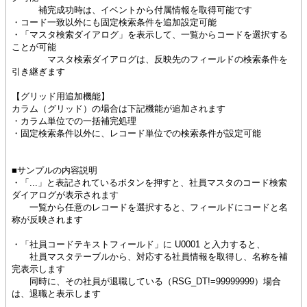
補完成功時は、イベントから付属情報を取得可能です
・コード一致以外にも固定検索条件を追加設定可能
・「マスタ検索ダイアログ」を表示して、一覧からコードを選択する
ことが可能
マスタ検索ダイアログは、反映先のフィールドの検索条件を
引き継ぎます
【グリッド用追加機能】
カラム（グリッド）の場合は下記機能が追加されます
・カラム単位での一括補完処理
・固定検索条件以外に、レコード単位での検索条件が設定可能
■サンプルの内容説明
・「...」と表記されているボタンを押すと、社員マスタのコード検索
ダイアログが表示されます
一覧から任意のレコードを選択すると、フィールドにコードと名
称が反映されます
・「社員コードテキストフィールド」に U0001 と入力すると、
社員マスタテーブルから、対応する社員情報を取得し、名称を補
完表示します
同時に、その社員が退職している（RSG_DT!=99999999）場合
は、退職と表示します