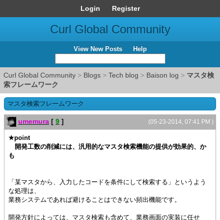
Login
Register
Curl Global Community
View New Posts
Help
Curl Global Community
>
Blogs
>
Tech blog
>
Baison log
>
マスタ検
索フレームワーク
マスタ検索フレームワーク
umemura
[
9
]
(05-23-2014, 07:41 PM )
★point
開発工数の削減には、汎用的なマスタ検索機能の提供が効果的、か
も
「某マスタから、入力したコードを条件にして検索する」というよう
な処理は、
業務システムであれば避けることはできない頻出機能です。
開発方針によっては、マスタ検索も含めて、業務画面の実装に任せ