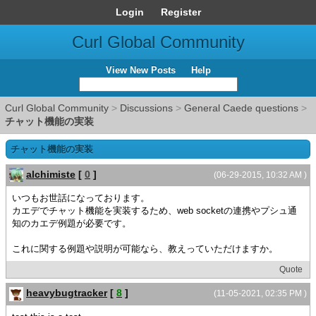
Login
Register
Curl Global Community
View New Posts
Help
Curl Global Community
>
Discussions
>
General Caede questions
>
チャット機能の実装
チャット機能の実装
alchimiste
[
0
]
(06-29-2015, 10:32 AM )
いつもお世話になっております。
カエデでチャット機能を実装するため、web socketの連携やプシュ通
知のカエデ例題が必要です。
これに関する例題や説明が可能なら、教えっていただけますか。
Quote
heavybugtracker
[
8
]
(11-05-2021, 02:35 PM )