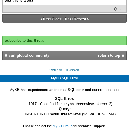
test this is a test
Quote
«
Next Oldest
|
Next Newest
»
Subscribe to this thread
curl global community
return to top
Switch to Full Version
MyBB SQL Error
MyBB has experienced an internal SQL error and cannot continue.
SQL Error:
1017 - Can't find file: 'mybb_threadviews' (errno: 2)
Query:
INSERT INTO mybb_threadviews (tid) VALUES('1244')
Please contact the
MyBB Group
for technical support.