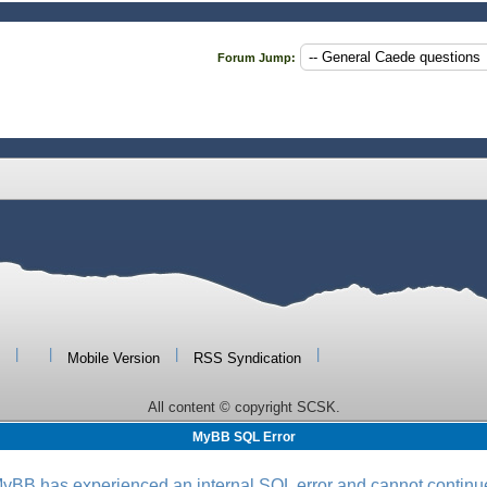
Forum Jump:
|
|
|
|
Mobile Version
RSS Syndication
All content © copyright SCSK.
MyBB SQL Error
yBB has experienced an internal SQL error and cannot continu