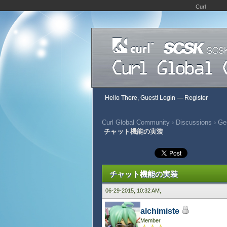
Curl
Hello There, Guest!
Login
—
Register
Curl Global Community
›
Discussions
›
Ge
チャット機能の実装
1051 Vote(s) - 2.73 Average
1
2
3
4
5
チャット機能の実装
06-29-2015, 10:32 AM,
alchimiste
Member