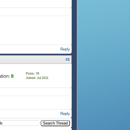
Reply
#2
Posts: 78
tion:
8
Joined: Jul 2011
Reply