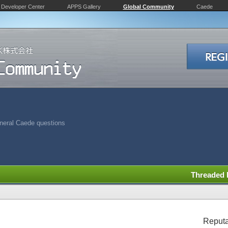
Developer Center
APPS Gallery
Global Community
Caede
neral Caede questions
Threaded
Reputa