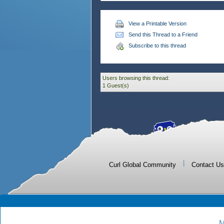
View a Printable Version
Send this Thread to a Friend
Subscribe to this thread
Users browsing this thread:
1 Guest(s)
|
Curl Global Community
Contact Us
M