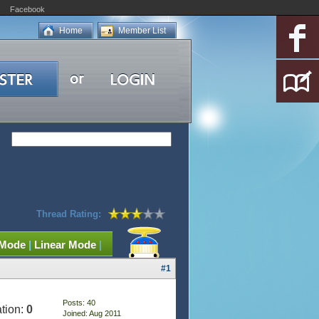
Facebook
Home
Member List
Thread Rating:
 Mode
|
Linear Mode
|
#1
Posts: 40
tion:
0
Joined: Aug 2011