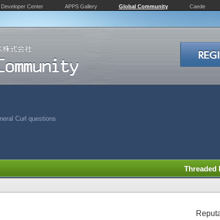
Developer Center
APPS Gallery
Global Community
Caede
eral Curl questions
Threaded
Reputa