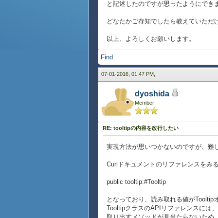
と記述したのですが思ったようにでき
どなたかご存知でしたら教えていただ
以上、よろしくお願いします。
Find
07-01-2016, 01:47 PM,
dyoshida
Member
RE: tooltipの内容を改行したい
実現方法が思いつかないのですが、難
Curlドキュメントのリファレンスをみると、
public tooltip:#Tooltip
となっており、読み取れる値がTooltip
TooltipクラスのAPIリファレンスには
取り出すメソッドが見当たらないため