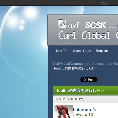
Curl
Hello There, Guest!
Login
—
Register
Curl Global Community
›
Discussions
›
Gen
tooltipの内容を改行したい
379 Vote(s) - 2.68 Average
1
2
3
4
5
tooltipの内容を改行したい
06-30-2016, 03:03 PM,
battiruno
しがない会社員