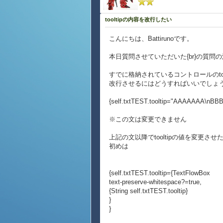
tooltipの内容を改行したい
こんにちは、Battirunoです。
本日質問させていただいた{br}の質問
すでに格納されているコントロールのtoo
改行させるにはどうすればいいでしょ
{self.txtTEST.tooltip="AAAAAAA\nB
※この文は変更できません
上記の文以降でtooltipの値を変更させ
初めは
{self.txtTEST.tooltip={TextFlowBox
text-preserve-whitespace?=true,
{String self.txtTEST.tooltip}
}
}