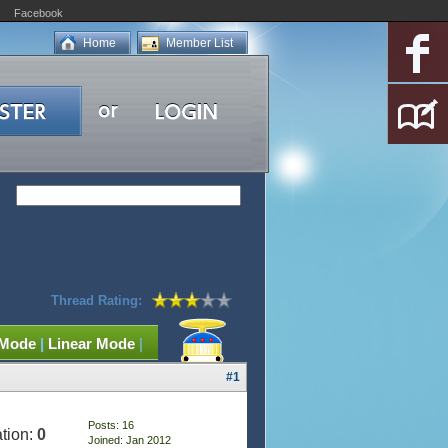
Facebook
Home
Member List
Thread Rating:
 Mode
|
Linear Mode
|
#1
Posts: 16
tion:
0
Joined: Jan 2012