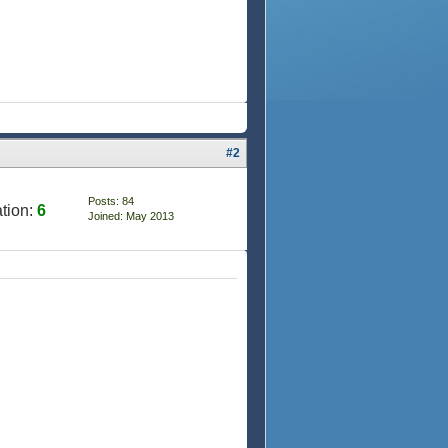
#2
Posts: 84
tion:
6
Joined: May 2013