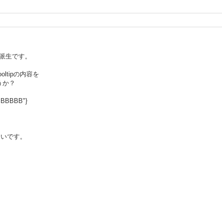
の派生です。
ltipの内容を
うか？
BBBBBBB"}
たいです。