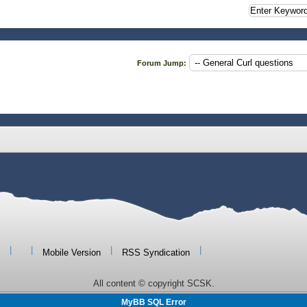
Forum Jump:
to tooltip",
 long long long long long long long long long long
 to tooltip",
 & i
|
|
|
|
Mobile Version
RSS Syndication
All content © copyright SCSK.
MyBB SQL Error