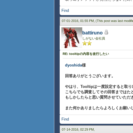
Find
07-01-2016, 01:55 PM,
(This post was last modif
battiruno
しがない会社員
RE: tooltipの内容を改行したい
dyoshida
様
回答ありがとうございます。
やはり、Tooltipは一度設定すると
こちらでも調査してその回答まではた
もしかしたらと思い質問させていただ
また何かありましたらよろしくお願い
Find
07-14-2016, 02:29 PM,