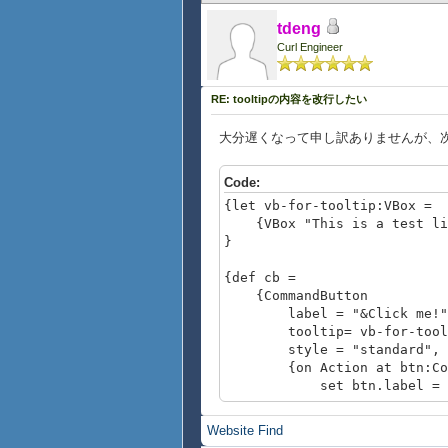
tdeng
Curl Engineer
RE: tooltipの内容を改行したい
大分遅くなって申し訳ありませんが、
Code:
{let vb-for-tooltip:VBox =
{VBox "This is a test li
}
{def cb =
{CommandButton
label = "&Click me!"
tooltip= vb-for-toolt
style = "standard",
{on Action at btn:Comm
set btn.label = "Than
}
}
Website
Find
}