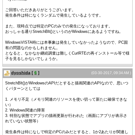
ご回答いただきありがとうございます。
発生条件は特になくランダムで発生しているようです。
また、現時点では特定のPCのみでの発生になっております。
おっしゃる通りStretchBlt()というのがWindowsにあるようですね。
WindowsVISTA時には本事象は発生していなかったようなので、PC固
有の問題なのかもしれません。
となると、なかなか継続調査は難しくCurlRTEの再インストール等で様
子を見るしかないでしょうか。
dyoshida
[
6
]
(03-30-2017, 09:34 AM )
StretchBlt()がWindowsのAPIだとすると描画関連のAPIなので、思いつ
くパターンとしては
1. メモリ不足（メモリ関連のリソースを使い切って新たに確保できな
い）
2. Windows関連の障害
3. 特別な状態でアプリの描画更新が行われた（画面にアプリが表示さ
れていない状態等）
発生条件は特になしで特定のPCのみだとすると、1か2あたりが関連し