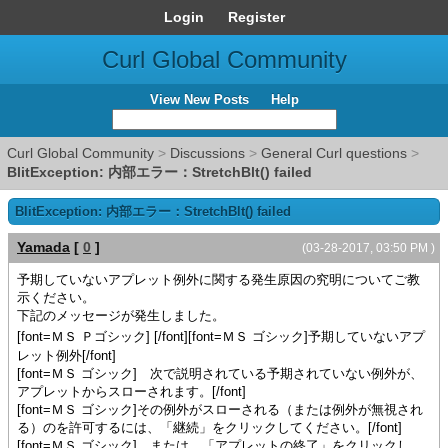
Login
Register
Curl Global Community
View New Posts
Help
Curl Global Community
>
Discussions
>
General Curl questions
>
BlitException: 内部エラー：StretchBlt() failed
BlitException: 内部エラー：StretchBlt() failed
Yamada
[
0
]
(03-28-2017, 03:50 PM )
予期していないアプレット例外に関する発生原因の究明についてご教
示ください。
下記のメッセージが発生しました。
[font=ＭＳ Ｐゴシック]
[/font][font=ＭＳ ゴシック]
予期していないアプ
レット例外
[/font]
[font=ＭＳ ゴシック]
次で説明されている予期されていない例外が、
アプレットからスローされます。
[/font]
[font=ＭＳ ゴシック]
その例外がスローされる（または例外が無視され
る）のを許可するには、「継続」をクリックしてください。
[/font]
[font=ＭＳ ゴシック]
または、「アプレットの終了」をクリックし、