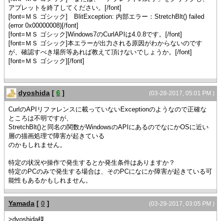
アプレットを終了してください。
[/font]
[font=ＭＳ ゴシック]
BlitException:
内部エラー：
StretchBlt() failed
(error 0x00000008)
[/font]
[font=ＭＳ ゴシック]
Windows7のCurlAPIは4.0.8です。
[/font]
[font=ＭＳ ゴシック]
本エラーが出力される原因がわからないのです
が、確認すべき場所等あれば教えて頂けないでしょうか。
[/font]
[font=ＭＳ ゴシック]
[/font]
dyoshida
[
6
]
(03-28-2017, 05:01 PM )
CurlのAPIリファレンスに載っていないExceptionのようなので正確な
ところは不明ですが、
StretchBlt()と同名の関数がWindowsのAPIにあるのでなにかOSに近い
層の描画処理で障害が起きている
のかもしれません。
特定の状況や操作で発生するとか発生条件はありますか？
特定のPCのみで発生する場合は、そのPCになにか障害が起きている可
能性もあるかもしれません。
Yamada
[
0
]
(03-29-2017, 03:05 PM )
>dyoshida様