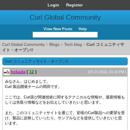
Login
Register
Curl Global Community
View New Posts
Help
Curl Global Community
>
Blogs
>
Tech blog
>
Curl コミュニティサ
イト・オープン!!
Curl コミュニティサイト・オープン!!
hokada
[
12
]
(07-21-2011, 01:16 PM )
みなさん、はじめまして。
Curl 製品開発チームの岡田です。
ここでは、Curl及び関連技術に関するテクニカルな情報や、最新情報も
しくは先取り情報などをお伝えしていきたいと思います。
また、このコミュニティサイトを通じて、皆様のCurl製品への要望を受
け、製品に反映していったり、サンプルなどを提供していきたいと思
います。