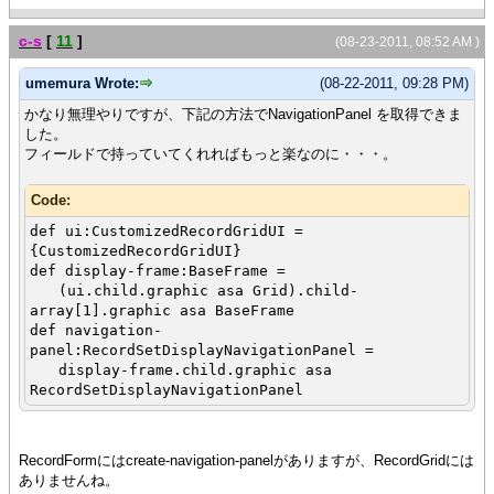
c-s
[
11
]
(08-23-2011, 08:52 AM )
umemura Wrote:
(08-22-2011, 09:28 PM)
かなり無理やりですが、下記の方法でNavigationPanel を取得できま
した。
フィールドで持っていてくれればもっと楽なのに・・・。
Code:
def ui:CustomizedRecordGridUI =
{CustomizedRecordGridUI}
def display-frame:BaseFrame =
(ui.child.graphic asa Grid).child-
array[1].graphic asa BaseFrame
def navigation-
panel:RecordSetDisplayNavigationPanel =
display-frame.child.graphic asa
RecordSetDisplayNavigationPanel
RecordFormにはcreate-navigation-panelがありますが、RecordGridには
ありませんね。