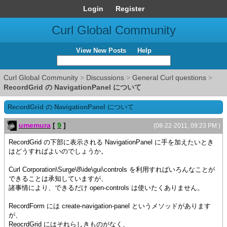
Login
Register
Curl Global Community
View New Posts
Help
Curl Global Community
>
Discussions
>
General Curl questions
>
RecordGrid の NavigationPanel について
RecordGrid の NavigationPanel について
umemura
[
9
]
(08-22-2011, 09:23 PM )
RecordGrid の下部に表示される NavigationPanel に手を加えたいとき
はどうすればよいのでしょうか。
Curl Corporation\Surge\8\ide\gui\controls を利用すればいろんなことが
できることは承知していますが、
諸事情により、できるだけ open-controls は使いたくありません。
RecordForm には create-navigation-panel というメソッドがあります
が、
ReocrdGrid にはそれらしきものがなく、