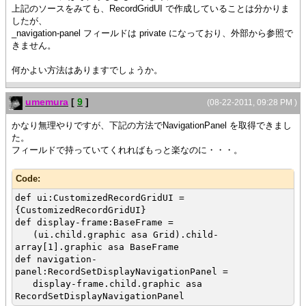
上記のソースをみても、RecordGridUI で作成していることは分かりま
したが、
_navigation-panel フィールドは private になっており、外部から参照で
きません。
何かよい方法はありますでしょうか。
umemura
[
9
]
(08-22-2011, 09:28 PM )
かなり無理やりですが、下記の方法でNavigationPanel を取得できまし
た。
フィールドで持っていてくれればもっと楽なのに・・・。
Code:
def ui:CustomizedRecordGridUI =
{CustomizedRecordGridUI}
def display-frame:BaseFrame =
(ui.child.graphic asa Grid).child-
array[1].graphic asa BaseFrame
def navigation-
panel:RecordSetDisplayNavigationPanel =
display-frame.child.graphic asa
RecordSetDisplayNavigationPanel