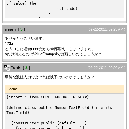
tf.value} then
{tf.undo}
}
}
}
usami
[
3
]
}
(09-22-2011, 09:23 AM )
{value
ありがとうございます。
{HBox
123a
tf
と入力した場合undoだから全部消えてしまいますね。
}
aだけ消えるのはValueChangedでは難しいのでしょうか？
}
Yuhki
[
2
]
(09-22-2011, 09:50 AM )
単純な数値入力でよければ以下はいかがでしょうか？
Code:
{import * from CURL.LANGUAGE.REGEXP}
{define-class public NumberTextField {inherits
TextField}
{constructor public {default ...}
{construct-super {splice ...}}