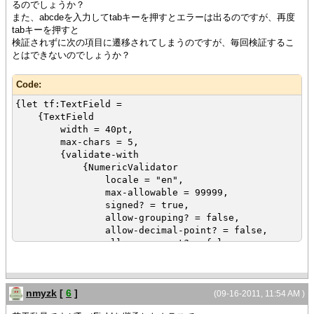
るのでしょうか？
また、abcdeを入力してtabキーを押すとエラーは出るのですが、再度
tabキーを押すと
検証されずに次の項目に遷移されてしまうのですが、毎回検証するこ
とはできないのでしょうか？
Code:
{let tf:TextField =
{TextField
width = 40pt,
max-chars = 5,
{validate-with
{NumericValidator
locale = "en",
max-allowable = 99999,
signed? = true,
allow-grouping? = false,
allow-decimal-point? = false,
allow-exponent? = false
},
required? = false,
dialog-on-finished? = true,
nmyzk
[
6
]
message="入力は半角数字5文字までです。",
(09-16-2011, 11:54 AM )
refocus? = true