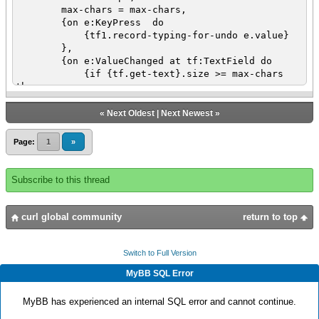
max-chars = max-chars,
{on e:KeyPress do
{tf1.record-typing-for-undo e.value}
},
{on e:ValueChanged at tf:TextField do
{if {tf.get-text}.size >= max-chars
then
let kp:KeyPress = {KeyPress}
set kp.value = KeyPressValue.tab
«
Next Oldest
|
Next Newest
»
{tf1.ui-object.enqueue-event
kp
Page:
1
»
}
{e.consume}
}
Subscribe to this thread
{if {regexp-match? |"\D"|, tf.value}
then
{tf.undo}
curl global community
return to top
else
{tf.clear-undo-stack}
}
Switch to Full Version
},
MyBB SQL Error
{on AttachEvent do
{tf1.become-active}
MyBB has experienced an internal SQL error and cannot continue.
}
}