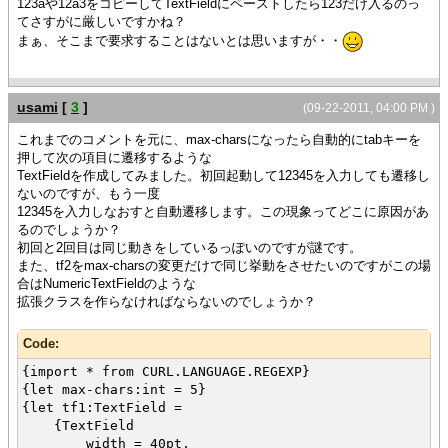
123aや12a3をコピーしてTextFieldにペーストしたら123だけ入るのっ
}
てさすがに厳しいですかね？
{value
まぁ、そこまで要求することはないとは思いますが・・
tf
}
usami
[
3
]
(09-22-2011, 04:00 PM )
これまでのコメントを元に、max-charsになったら自動的にtabキーを
押して次の項目に遷移するような
TextFieldを作成してみました。初回起動して12345を入力しても遷移し
ないのですが、もう一度
12345を入力しなおすと自動遷移します。この現象ってどこに原因があ
るのでしょうか？
初回と2回目は同じ動きをしているっぽいのですが謎です。
また、tf2をmax-charsの変更だけで同じ挙動をさせたいのですがこの場
合はNumericTextFieldのような
拡張クラスを作らなければならないのでしょうか？
Code:
{import * from CURL.LANGUAGE.REGEXP}
{let max-chars:int = 5}
{let tf1:TextField =
{TextField
width = 40pt,