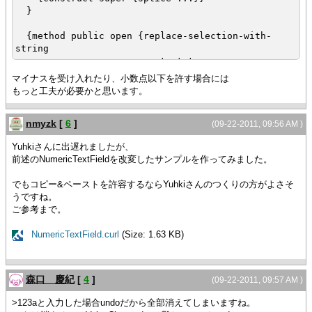
}
{method public open {replace-selection-with-
string
text-to-
insert:StringInterface
マイナスを受け入れたり、小数点以下を許す場合には
}:void
もっと工夫が必要かと思います。
{output text-to-insert}
{if {regexp-match? |"^\D*$"|, text-to-insert}
nmyzk
[
6
]
then
(09-22-2011, 09:56 AM )
set text-to-insert = ""
Yuhkiさんに出遅れましたが、
}
前述のNumericTextFieldを改変したサンプルを作ってみました。
{super.replace-selection-with-string text-to-
insert}
でもコピー&ペーストを許容するならYuhkiさんのつくりの方がよさそ
}
うですね。
}
ご参考まで。
{NumberTextField}
NumericTextField.curl
(Size: 1.63 KB)
森口 慶紀
[
4
]
(09-22-2011, 09:57 AM )
>123aと入力した場合undoだから全部消えてしまいますね。