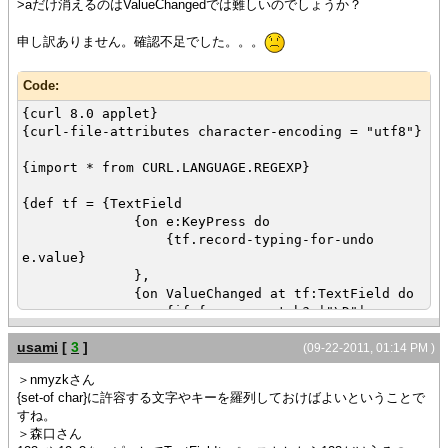
>aだけ消えるのはValueChangedでは難しいのでしょうか？
申し訳ありません。確認不足でした。。。
Code:
{curl 8.0 applet}
{curl-file-attributes character-encoding = "utf8"}
{import * from CURL.LANGUAGE.REGEXP}
{def tf = {TextField
{on e:KeyPress do
{tf.record-typing-for-undo
e.value}
},
{on ValueChanged at tf:TextField do
{if {regexp-match? |"\D"|,
tf.value} then
usami
[
3
]
{tf.undo}
(09-22-2011, 01:14 PM )
else
＞nmyzkさん
{tf.clear-undo-stack}
{set-of char}に許容する文字やキーを羅列しておけばよいということで
}
すね。
}
＞森口さん
}