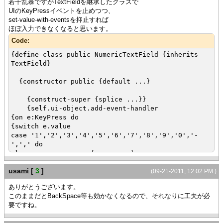
若干乱暴ですがTextFieldを継承したクラスで
}
UIのKeyPressイベントを止めつつ、
}
set-value-with-eventsを抑止すれば
}
ほぼ入力できなくなると思います。
{let tf2:TextField =
{TextField
Code:
width = 40pt
{define-class public NumericTextField {inherits
}
TextField}
}
{HBox tf,tf2}
{constructor public {default ...}
{construct-super {splice ...}}
{self.ui-object.add-event-handler
{on e:KeyPress do
{switch e.value
case '1','2','3','4','5','6','7','8','9','0','-
',',' do
else {e.consume}
}
usami
[
3
]
}
(09-21-2011, 12:02 PM )
}
ありがとうございます。
このままだとBackSpace等も効かなくなるので、それなりに工夫が必
set self.halign = "right"
要ですね。
}