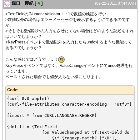
{method public {set-value-with-events
森口 慶紀
[
4
]
(09-22-2011, 07:44 AM )
val:String}:void
{for c:char in val do
>TextFieldの{NumericValidator・・}で数値の検証を行い
{switch c
>数値以外の場合はエラーメッセージを表示するようにできるのです
case '1','2','3','4','5','6','7','8','9','0','-
が、
',',' do
>そもそも数値以外の入力をさせたくない場合はどのような記述をすれ
else {return}
ばいいでしょうか？
}
>KeyPressイベントで数値以外を入力したらundoするような機能って
あるのでしょうか？
}
こんな感じではどうでしょう
{super.set-value-with-events val} }
KeyPressイベントではなく、ValueChangeイベントにてundo処理を行
っています。
}
ペーストされた場合でも値が入らない様になります。
{NumericTextField value = "150"}
Code:
{curl 8.0 applet}
{curl-file-attributes character-encoding = "utf8"}
{import * from CURL.LANGUAGE.REGEXP}
{def tf = {TextField
{on ValueChanged at tf:TextField do
{if {regexp-match? |"\D"|,