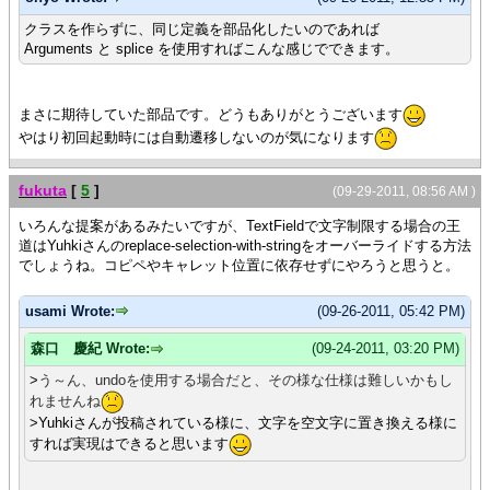
}}}
クラスを作らずに、同じ定義を部品化したいのであれば
{let tf1:TextField =
Arguments と splice を使用すればこんな感じでできます。
{TextField
width = 40pt,
max-chars = max-chars,
{splice arg}
まさに期待していた部品です。どうもありがとうございます
}
やはり初回起動時には自動遷移しないのが気になります
}
{let tf2:TextField =
fukuta
[
5
]
{TextField
(09-29-2011, 08:56 AM )
width = 40pt,
いろんな提案があるみたいですが、TextFieldで文字制限する場合の王
max-chars = 5,
道はYuhkiさんのreplace-selection-with-stringをオーバーライドする方法
{splice arg}
でしょうね。コピペやキャレット位置に依存せずにやろうと思うと。
}
}
{let tf3:TextField =
usami Wrote:
(09-26-2011, 05:42 PM)
{TextField
width = 40pt,
森口 慶紀 Wrote:
(09-24-2011, 03:20 PM)
max-chars = 4,
>
う～ん、undoを使用する場合だと、その様な仕様は難しいかもし
{splice arg}
れませんね
}
>Yuhkiさんが投稿されている様に、文字を空文字に置き換える様に
}
すれば実現はできると思います
{let tf4:TextField =
{TextField
width = 25pt,