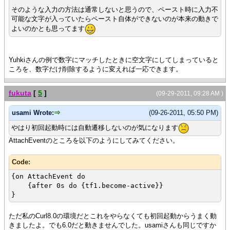
max-chars = 3,
そのような入力の方法は通常しないと思うので、ペースト時に入力不
{splice arg}
可能な文字が入っていたらペースト自体ができないのが本来の動きで
}
よいのかとも思ってます
}
{let tf5:TextField =
{TextField
Yuhkiさんの例で数字にマッチしたときに空文字にしてしまっていると
width = 60pt,
ころを、数字だけ削除するように変えれば一応できます。
max-chars = 10,
{splice arg}
}
fukuta
[
5
]
(09-29-2011, 09:28 AM )
}
{HBox tf1,tf2,tf3,tf4,tf5}
usami Wrote:
(09-26-2011, 05:50 PM)
やはり初回起動時には自動遷移しないのが気になります
AttachEventのところを以下のようにしてみてください。
Code:
{on AttachEvent do
{after 0s do {tf1.become-active}}
}
ただ私のCurl8.0の環境だとこれをやらなくても初回起動からうまく動
きましたよ。でも6.0だと動きませんでした。usamiさんも同じですか