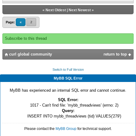
«
Next Oldest
|
Next Newest
»
Page:
«
2
Subscribe to this thread
curl global community
return to top
Switch to Full Version
MyBB SQL Error
MyBB has experienced an internal SQL error and cannot continue.
SQL Error:
1017 - Can't find file: 'mybb_threadviews' (errno: 2)
Query:
INSERT INTO mybb_threadviews (tid) VALUES('279')
Please contact the
MyBB Group
for technical support.