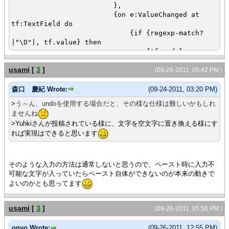
},
{on e:ValueChanged at
tf:TextField do
{if {regexp-match?
|"\D"|, tf.value} then
{tf.undo}
else
usami
[
3
]
{tf.clear-undo-
(09-26-2011, 05:42 PM )
stack}
}
森口 慶紀 Wrote:
(09-24-2011, 03:20 PM)
{if {tf.get-
>
う～ん、undoを使用する場合だと、その様な仕様は難しいかもしれ
text}.size >= tf.max-chars then
ませんね
let kp:KeyPress =
>Yuhkiさんが投稿されている様に、文字を空文字に置き換える様にす
{KeyPress}
れば実現はできると思います
set kp.value =
KeyPressValue.tab
{tf1.ui-
object.enqueue-event
そのような入力の方法は通常しないと思うので、ペースト時に入力不
kp
可能な文字が入っていたらペースト自体ができないのが本来の動きで
}
よいのかとも思ってます
{e.consume}
}
},
usami
[
3
]
(09-26-2011, 05:50 PM )
{on AttachEvent do
{tf1.become-active}
onyo Wrote:
(09-26-2011, 12:55 PM)