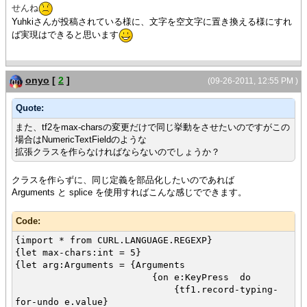
せんね
Yuhkiさんが投稿されている様に、文字を空文字に置き換える様にすれ
ば実現はできると思います
onyo
[
2
]
(09-26-2011, 12:55 PM )
Quote:
また、tf2をmax-charsの変更だけで同じ挙動をさせたいのですがこの
場合はNumericTextFieldのような
拡張クラスを作らなければならないのでしょうか？
クラスを作らずに、同じ定義を部品化したいのであれば
Arguments と splice を使用すればこんな感じでできます。
Code:
{import * from CURL.LANGUAGE.REGEXP}
{let max-chars:int = 5}
{let arg:Arguments = {Arguments
{on e:KeyPress do
{tf1.record-typing-
for-undo e.value}