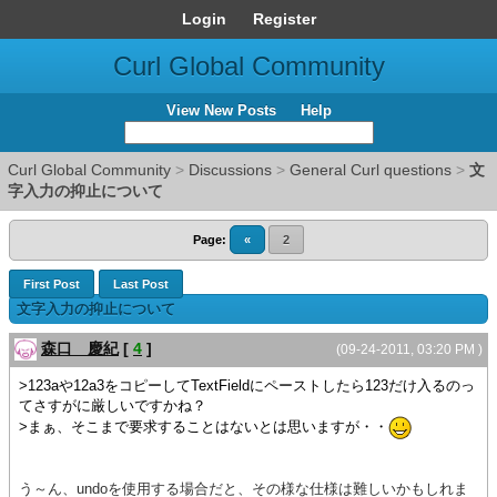
Login
Register
Curl Global Community
View New Posts
Help
Curl Global Community
>
Discussions
>
General Curl questions
>
文
字入力の抑止について
Page:
«
2
First Post
Last Post
文字入力の抑止について
森口 慶紀
[
4
]
(09-24-2011, 03:20 PM )
>123aや12a3をコピーしてTextFieldにペーストしたら123だけ入るのっ
てさすがに厳しいですかね？
>まぁ、そこまで要求することはないとは思いますが・・
う～ん、undoを使用する場合だと、その様な仕様は難しいかもしれま