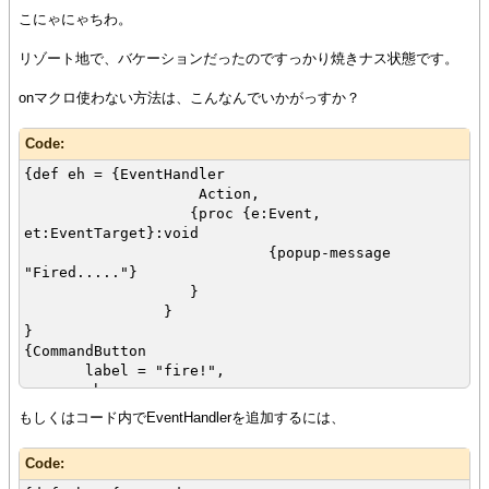
こにゃにゃちわ。
リゾート地で、バケーションだったのですっかり焼きナス状態です。
onマクロ使わない方法は、こんなんでいかがっすか？
Code:
{def eh = {EventHandler
Action,
{proc {e:Event,
et:EventTarget}:void
{popup-message
"Fired....."}
}
}
}
{CommandButton
label = "fire!",
eh
}
もしくはコード内でEventHandlerを追加するには、
Code: