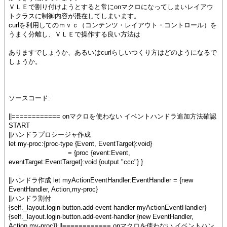
ＶＬＥで割り付けようとすると常にonマクロになってしまいレイアウ
トクラスに制御内容が混在してしまいます。
curlを利用してのｍｖｃ（コンテンツ・レイアウト・コントロール）を
うまく分離し、ＶＬＥで操作する良い方法は
ありますでしょうか、あるいはcurlらしいつくり方はどのようになるで
しょうか。
ソースコード:
||============ onマクロを使わない イベントハンドラ追加方法確認
START
||ハンドラプロシージャ作成
let my-proc:{proc-type {Event, EventTarget}:void}
= {proc {event:Event,
eventTarget:EventTarget}:void {output "ccc"} }
||ハンドラ作成 let myActionEventHandler:EventHandler = {new
EventHandler, Action,my-proc}
||ハンドラ割付
{self._layout.login-button.add-event-handler myActionEventHandler}
{self._layout.login-button.add-event-handler {new EventHandler,
Action,my-proc}} ||============ onマクロを使わない イベントハン