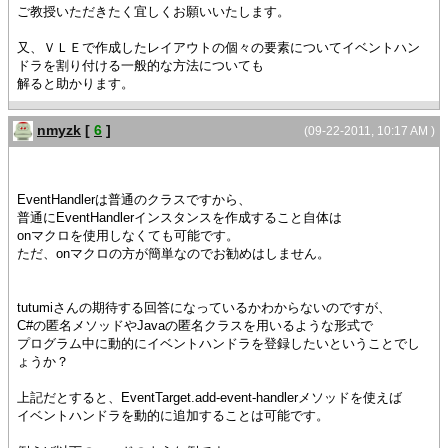
ご教授いただきたく宜しくお願いいたします。
又、ＶＬＥで作成したレイアウトの個々の要素についてイベントハン
ドラを割り付ける一般的な方法についても
解ると助かります。
nmyzk
[
6
]
(09-22-2011, 10:17 AM )
EventHandlerは普通のクラスですから、
普通にEventHandlerインスタンスを作成すること自体は
onマクロを使用しなくても可能です。
ただ、onマクロの方が簡単なのでお勧めはしません。
tutumiさんの期待する回答になっているかわからないのですが、
C#の匿名メソッドやJavaの匿名クラスを用いるような形式で
プログラム中に動的にイベントハンドラを登録したいということでし
ょうか？
上記だとすると、EventTarget.add-event-handlerメソッドを使えば
イベントハンドラを動的に追加することは可能です。