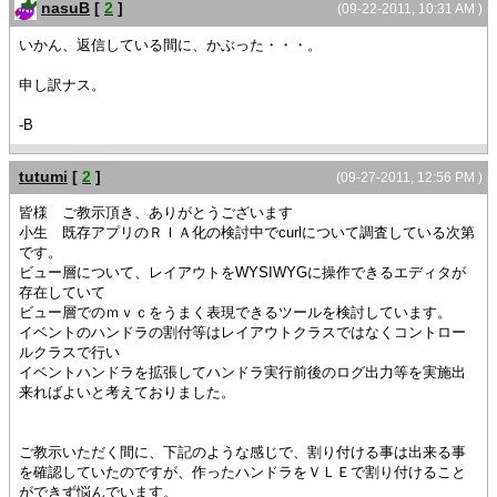
nasuB
[
2
]
(09-22-2011, 10:31 AM )
いかん、返信している間に、かぶった・・・。
申し訳ナス。
-B
tutumi
[
2
]
(09-27-2011, 12:56 PM )
皆様 ご教示頂き、ありがとうございます
小生 既存アプリのＲＩＡ化の検討中でcurlについて調査している次第
です。
ビュー層について、レイアウトをWYSIWYGに操作できるエディタが
存在していて
ビュー層でのｍｖｃをうまく表現できるツールを検討しています。
イベントのハンドラの割付等はレイアウトクラスではなくコントロー
ルクラスで行い
イベントハンドラを拡張してハンドラ実行前後のログ出力等を実施出
来ればよいと考えておりました。
ご教示いただく間に、下記のような感じで、割り付ける事は出来る事
を確認していたのですが、作ったハンドラをＶＬＥで割り付けること
ができず悩んでいます。