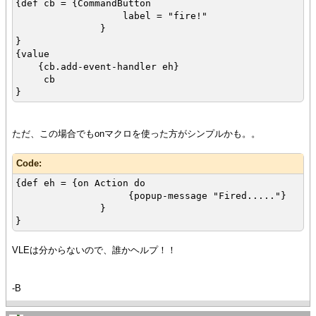
{def cb = {CommandButton
label = "fire!"
}
}
{value
{cb.add-event-handler eh}
cb
}
ただ、この場合でもonマクロを使った方がシンプルかも。。
Code:
{def eh = {on Action do
{popup-message "Fired....."}
}
}
VLEは分からないので、誰かヘルプ！！
-B