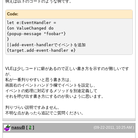
例えば以下のコードのような例です。
Code:
let e:EventHandler =
{on ValueChanged do
{popup-message "foobar"}
}
||add-event-handlerでイベントを追加
{target.add-event-handler e}
VLEは少しコードに癖があるので正しい書き方を示すのが難しいです
が、
私が一番判りやすいと思う書き方は、
画面右のイベントハンドラ欄でイベントを設定し、
イベントの処理に対応するメソッドを別途定義して
それを呼び出す書き方にするのが良いように思います。
判りづらい説明ですみません。
不明な点があったら追記でご質問ください。
nasuB
[
2
]
(09-22-2011, 10:25 AM )