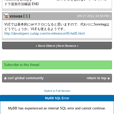
ドラ追加方法確認 END
yosuga
[
5
]
(09-27-2011, 04:58 PM )
VLEでは基本的にonマクロになると思いますので、代わりにSonntagは
どうでしょうか。VLEも使えるようです。
http://developers.curlap.com/re-reference/45-fw05.html
«
Next Oldest
|
Next Newest
»
Subscribe to this thread
curl global community
return to top
Switch to Full Version
MyBB SQL Error
MyBB has experienced an internal SQL error and cannot continue.