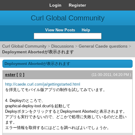
Login
Register
Curl Global Community
View New Posts
Help
Curl Global Community
>
Discussions
>
General Caede questions
>
Deployment Abortedが表示されます
Deployment Abortedが表示されます
ester
[
0
]
(11-30-2011, 04:20 PM )
http://caede.curl.com/ja/gettingstarted.html
を拝見してモバイル版アプリの制作を試してみています。
4. Deployのところで、
graphical-deploy-tool.dcurlを起動して
DeployボタンをクリックするとDeployment Abortedと表示されます。
アプリも実行できないので、どこかで処理に失敗しているのだと思い
ます。
エラー情報を取得するにはどこを調べればよいでしょうか。