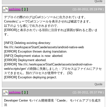
Quote
ashimo
[
3
]
(11-30-2011, 05:19 PM )
デプロイの際のログはCurlコンソールに出力されています。
ConsoleビューでCurlコンソールを表示させれば確認できます。
以下のような感じで出力されますので、
[ERROR]と表示されている項目に注目すれば原因が探れると思いま
す。
[INFO] Deleting existing directory:
file:///c:/workspace/StartCaede/assets/android-native-web
[ERROR] Exception thrown during translation.
[INFO] Deployment status is now: aborted.
[ERROR] Deployment aborted.
[ERROR] 'file:///c:/workspace/StartCaede/assets/android-native-
web/scripts/gen' の削除に失敗しました：プロセスはファイルにアクセ
スできません。別のプロセスが使用中です。 (32)
[ERROR] Exception deploying project.
Quote
ashimo
[
3
]
(11-30-2011, 05:37 PM )
Developer Center モバイル開発環境「Caede」 モバイルアプリ生成方
法