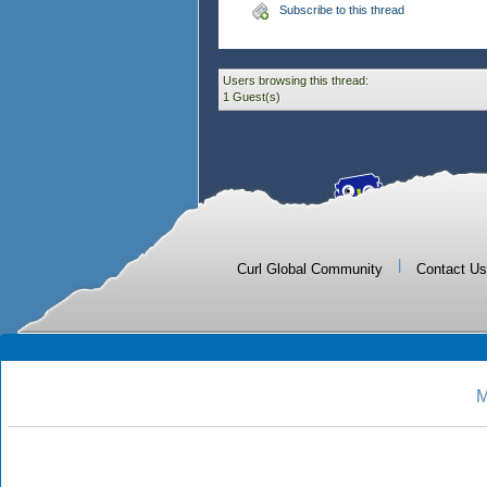
Subscribe to this thread
Users browsing this thread:
1 Guest(s)
|
Curl Global Community
Contact Us
M