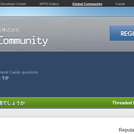
Developer Center
APPS Gallery
Global Community
Caede
neral Caede questions
ょうか
能でしょうか
Threaded
Reputa