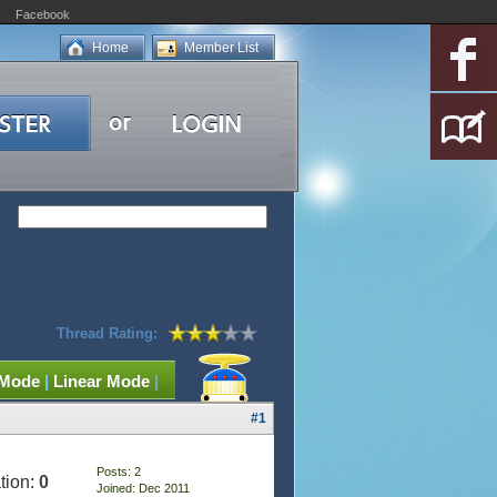
Facebook
Home
Member List
Thread Rating:
 Mode
|
Linear Mode
|
#1
Posts: 2
tion:
0
Joined: Dec 2011