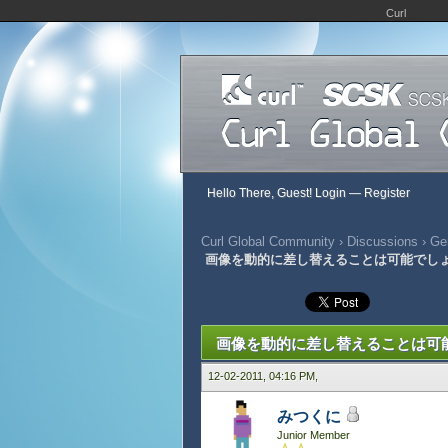
Curl
Hello There, Guest!
Login
—
Register
Curl Global Community
›
Discussions
›
Ge
画像を動的に差し替えることは可能でし
991 Vote(s) - 2.85 Average
1
2
3
4
5
画像を動的に差し替えることは可
12-02-2011, 04:16 PM,
みつくに
Junior Member