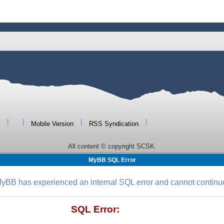
|
|
|
|
Mobile Version
RSS Syndication
All content © copyright SCSK.
MyBB SQL Error
yBB has experienced an internal SQL error and cannot continu
SQL Error: