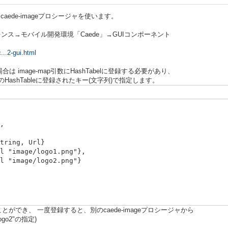
aede-imageプロシージャを使います。
引きリファレンス→モバイル開発環境「Caede」→GUIコンポーネント
...2-gui.html
image-map引数にHashTabelに登録する必要があり、
ashTableに登録されたキー(文字列)で指定します。
,
ng, Url}
ge/logo1.png"},
ge/logo2.png"}
",
ことができ、 一度登録すると、別のcaede-imageプロシージャから
go2"の指定)