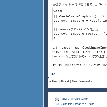
画像ファイルを切り替える時は、Scre
Code:
|| CaedeImageGraphicコント
set self.image-g = {self.fin
|| sourceプロパティを再設定
set self.image-g.source = "l
}
なお、caede-image、CaedeImageG
COM.CURL.CAEDE.TRANSLAT
load.scurlなどに以下のimport文を
{import * from COM.CURL.CAEDE.T
Find
«
Next Oldest
|
Next Newest
»
View a Printable Version
Send this Thread to a Friend