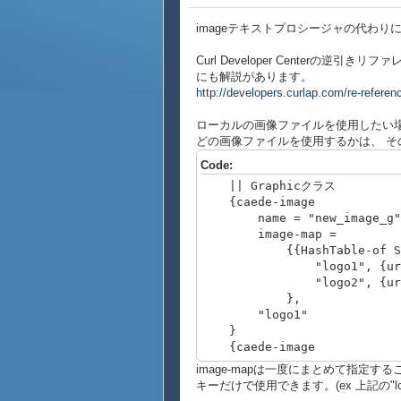
imageテキストプロシージャの代わりにc
Curl Developer Centerの逆
にも解説があります。
http://developers.curlap.com/re-referenc
ローカルの画像ファイルを使用したい場合は 
どの画像ファイルを使用するかは、 そのH
Code:
|| Graphicクラス
{caede-image
name = "new_image_g"
image-map =
{{HashTable-of Stri
"logo1", {url "ima
"logo2", {url "ima
},
"logo1"
}
{caede-image
name = "new_image_g2
image-mapは一度にまとめて指定する
"logo2"
キーだけで使用できます。(ex 上記の"lo
}