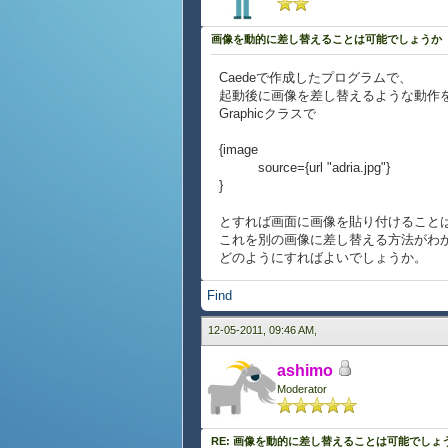
画像を動的に差し替えることは可能でしょうか
Caedeで作成したプログラムで、
起動後に画像を差し替えるような動作
Graphicクラスで
{image
source={url "adria.jpg"}
}
とすれば画面に画像を貼り付けること
これを別の画像に差し替える方法がわ
どのようにすればよいでしょうか。
Find
12-05-2011, 09:46 AM,
ashimo
Moderator
RE: 画像を動的に差し替えることは可能でしょ