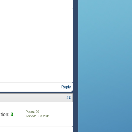
Reply
#2
Posts: 99
tion:
3
Joined: Jun 2011