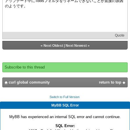
アップデート中にToolsフォルダをリネームできないことが直接の原因
のようです。
Quote
«
Next Oldest
|
Next Newest
»
Subscribe to this thread
curl global community
return to top
Switch to Full Version
MyBB SQL Error
MyBB has experienced an internal SQL error and cannot continue.
SQL Error: