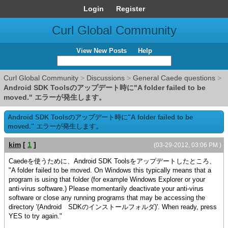
Login
Register
Curl Global Community
View New Posts
Help
Curl Global Community
>
Discussions
>
General Caede questions
>
Android SDK Toolsのアップデート時に"A folder failed to be
moved." エラーが発生します。
Android SDK Toolsのアップデート時に"A folder failed to be
moved." エラーが発生します。
kim
[
1
]
(03-29-2012, 03:06 PM )
Caedeを使うために、Android SDK Toolsをアップデートしたところ、
"A folder failed to be moved. On Windows this typically means that a
program is using that folder (for example Windows Explorer or your
anti-virus software.) Please momentarily deactivate your anti-virus
software or close any running programs that may be accessing the
directory '(Android SDKのインストールフォルダ)'. When ready, press
YES to try again."