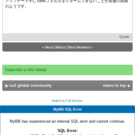
アップデート中にToolsフォルダをリネームできないことが直接の原因
のようです。
Quote
«
Next Oldest
|
Next Newest
»
Subscribe to this thread
curl global community
return to top
Switch to Full Version
MyBB SQL Error
MyBB has experienced an internal SQL error and cannot continue.
SQL Error: