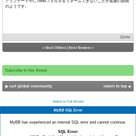
アップデート中にToolsフォルダをリネームできないことが直接の原因
のようです。
Quote
«
Next Oldest
|
Next Newest
»
Subscribe to this thread
curl global community
return to top
Switch to Full Version
MyBB SQL Error
MyBB has experienced an internal SQL error and cannot continue.
SQL Error: