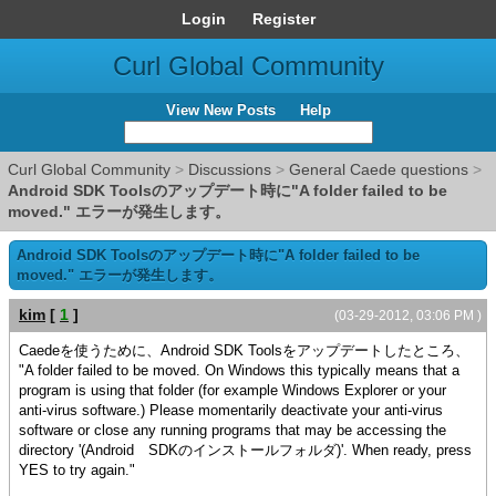
Login
Register
Curl Global Community
View New Posts
Help
Curl Global Community
>
Discussions
>
General Caede questions
>
Android SDK Toolsのアップデート時に"A folder failed to be
moved." エラーが発生します。
Android SDK Toolsのアップデート時に"A folder failed to be
moved." エラーが発生します。
kim
[
1
]
(03-29-2012, 03:06 PM )
Caedeを使うために、Android SDK Toolsをアップデートしたところ、
"A folder failed to be moved. On Windows this typically means that a
program is using that folder (for example Windows Explorer or your
anti-virus software.) Please momentarily deactivate your anti-virus
software or close any running programs that may be accessing the
directory '(Android SDKのインストールフォルダ)'. When ready, press
YES to try again."