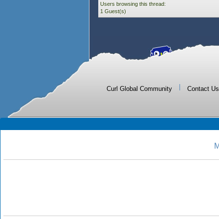
Users browsing this thread:
1 Guest(s)
|
Curl Global Community
Contact Us
M