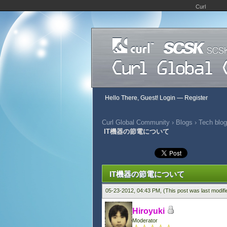
Curl
Hello There, Guest!
Login
—
Register
Curl Global Community
›
Blogs
›
Tech blog
IT機器の節電について
1 Vote(s) - 4 Average
1
2
3
4
5
IT機器の節電について
05-23-2012, 04:43 PM,
(This post was last modif
Hiroyuki
Moderator