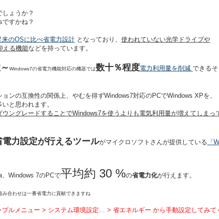
でしょうか？
wsですかね？
従来のOSに比べ省電力設計
となっており、
使われていない光学ドライブや
を抑える機能
などを持っています。
数～
数十％程度
電力利用量を削減
できるそ
Windows7の省電力機能対応の機器では
の互換性の関係上、やむを得ずWindows7対応のPCでWindows XPを、
多いと思われます。
ダウングレードすることでWindows7を使うよりも電気利用量が増えてしまっ
省電力設定が行えるツール
がマイクロソフトさんが提供している
「W
平均約 30 %
ta、Windows 7のPCで
の
省電力化
が行えます。
ラム の組み合わせは一番省電力に貢献できますね
 アップルメニュー > システム環境設定… > 省エネルギー から手動設定してみ