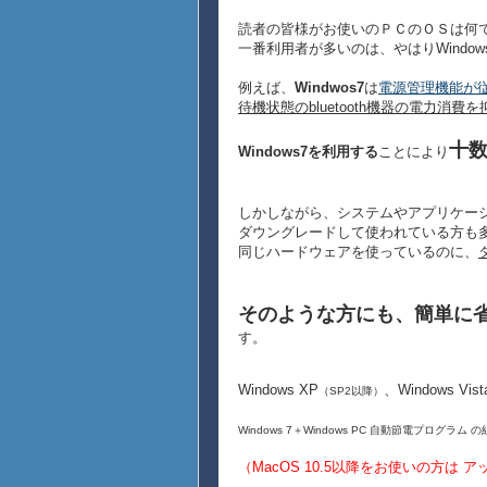
読者の皆様がお使いのＰＣのＯＳは何
一番利用者が多いのは、やはりWindo
例えば、
Windwos7
は
電源管理機能が
待機状態のbluetooth機器の電力消費
十
Windows7を利用する
ことにより
しかしながら、システムやアプリケーション
ダウングレードして使われている方も
同じハードウェアを使っているのに、
そのような方にも、簡単に
す。
Windows XP
、Windows Vis
（SP2以降）
Windows 7＋Windows PC 自動節電プログ
（MacOS 10.5以降をお使いの方は