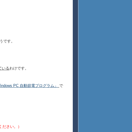
うです。
ている
わけです。
indows PC 自動節電プログラム」
で
てください。）