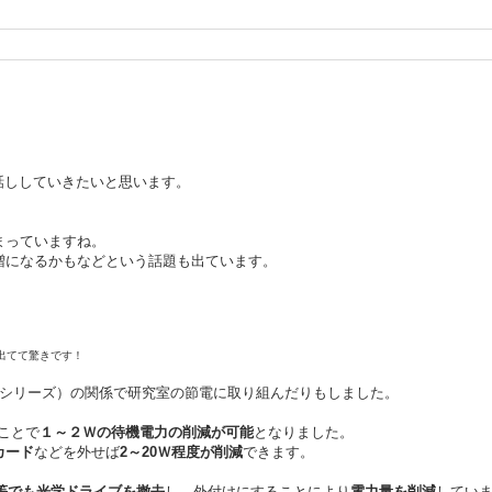
話ししていきたいと思います。
まっていますね。
増になるかもなどという話題も出ています。
出てて驚きです！
4000シリーズ）の関係で研究室の節電に取り組んだりもしました。
ことで
１～２Ｗの待機電力の削減が可能
となりました。
カード
などを外せば
2～20Ｗ程度が削減
できます。
等でも光学ドライブを撤去
し、外付けにすることにより
電力量を削減
してい