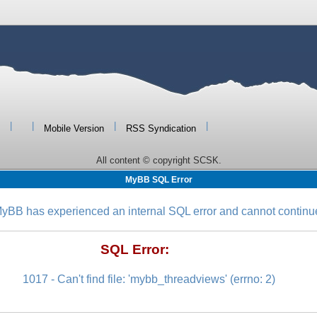
|
|
|
|
Mobile Version
RSS Syndication
All content © copyright SCSK.
MyBB SQL Error
yBB has experienced an internal SQL error and cannot continu
SQL Error:
1017 - Can't find file: 'mybb_threadviews' (errno: 2)