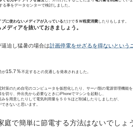
する事をデータセンターで検討しました。
イブに使わないメディアが入っている
だけで
５Ｗ程度消費
したりもします。
らメディアを抜いておきましょう。
が逼迫し猛暑の場合は
計画停電をせざるを得ないという
15.7％
給が
不足するとの見通しを発表されました。
電対策のため自宅のコンピュータを仮想化したり、サーバ類の電源管理機能を
を切り、外出先から必要なときにiPhoneでマシンを起動し、
組みを用意したりして電気利用量を５０％ほど削減したりしましたが、
ができないと思います。
家庭で簡単に節電する方法はないでしょ