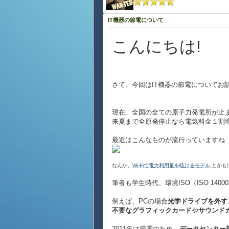
IT機器の節電について
こんにちは!
さて、今回はIT機器の節電についてお
現在、全国の全ての原子力発電所が止
来夏まで全原発停止なら電気料金１割
最近はこんなものが流行っていますね
なんか、
Wi-Fiで電力利用量を呟けるモデル
とかも
筆者も学生時代、環境ISO（ISO 1
例えば、PCの場合
光学ドライブを外す
不要なグラフィックカード
や
サウンド
2011年は節電のため、
データセンター