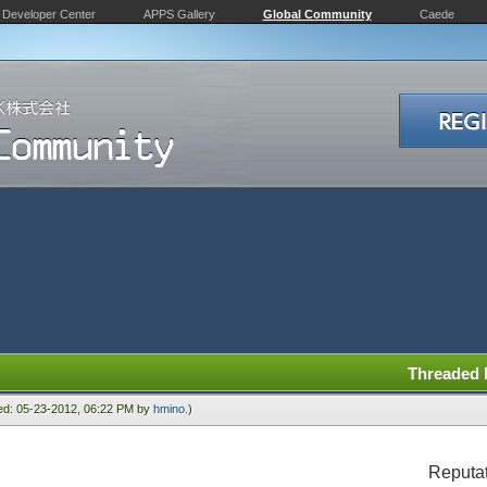
Developer Center
APPS Gallery
Global Community
Caede
Threaded
ied: 05-23-2012, 06:22 PM by
hmino
.)
Reputa