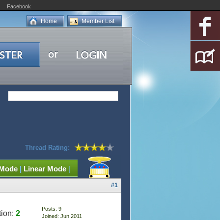
Facebook
Home
Member List
Thread Rating:
 Mode
|
Linear Mode
|
#1
Posts: 9
tion:
2
Joined: Jun 2011