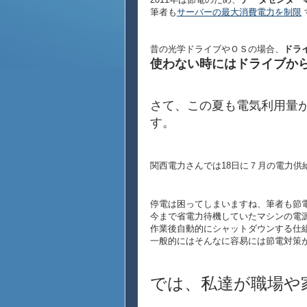
筆者も
サーバーの最大消費電力を制限
昔の光学ドライブやＯＳの場合、
ドラ
使わない時にはドライブか
さて、この夏も電気利用量
す。
関西電力さんでは18日に７月の電力供
停電は困ってしまいますね、筆者も節
今まで省電力待機していたマシンの電源
作業後自動的にシャットダウンする仕
一般的にはそんなに容易には節電対策
では、私達が職場や