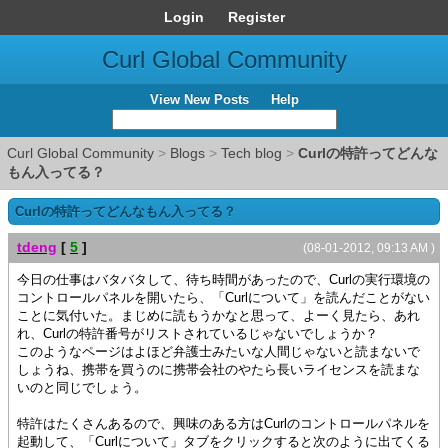
Login
Register
Curl Global Community
View New Posts
Help
Curl Global Community
>
Blogs
>
Tech blog
>
Curlの特許ってどんな
もん入ってる？
Curlの特許ってどんなもん入ってる？
tdeng
[
5
]
(08-01-2012, 09:13 AM )
今日の仕事はバタバタして、待ち時間があったので、Curlの実行環境の
コントロールパネルを開いたら、「Curlについて」を読んだことがない
ことに気付いた。まじめに読もうかなと思って、よーく見たら、あれ
れ、Curlの特許番号がリストされているじゃないでしょうか？
このようなページはよほど弁護士みたいな人間じゃないと読まないで
しょうね、携帯を買うのに携帯会社のやたら長いライセンスを読まな
いのと同じでしょう。
特許はたくさんあるので、興味のある方はCurlのコントロールパネルを
起動して、「Curlについて」タブをクリックすると次のように出てくる