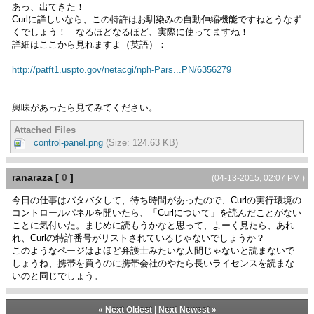
あっ、出てきた！
Curlに詳しいなら、この特許はお馴染みの自動伸縮機能ですねとうなず
くでしょう！ なるほどなるほど、実際に使ってますね！
詳細はここから見れますよ（英語）：
http://patft1.uspto.gov/netacgi/nph-Pars...PN/6356279
興味があったら見てみてください。
Attached Files
control-panel.png
(Size: 124.63 KB)
ranaraza
[
0
]
(04-13-2015, 02:07 PM )
今日の仕事はバタバタして、待ち時間があったので、Curlの実行環境の
コントロールパネルを開いたら、「Curlについて」を読んだことがない
ことに気付いた。まじめに​読もうかなと思って、よーく見たら、あれ
れ、Curlの特許番号がリストされているじゃないでしょうか？
このようなページはよほど弁護士みたいな人間じゃないと読まないで
しょうね、携帯を買うのに携帯会社のやたら長いライセンスを読まな
いのと同じでしょう。
«
Next Oldest
|
Next Newest
»