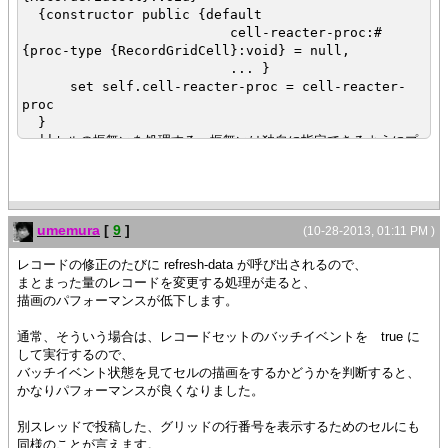
margin=2mm,
}
{constructor public {default
{bold OK以外の文字列を入力するとエラー},
{return cell-valid?}
cell-reacter-proc:#
{Fill height=2mm},
}
{proc-type {RecordGridCell}:void} = null,
{RecordGrid
... }
record-source = rs,
|| セルに格納されているカラムのチェック結果を取り出すプロシー
set self.cell-reacter-proc = cell-reacter-
height = 3cm,
ジャ
proc
width = 10cm,
{define-proc public {validate-cell
}
|| record-source 内のフィールドに対するカラ
cell:StandardStringCell}:bool
||セルの振舞いを処理する 振舞いは独自に指定できるようにプ
ムの自動生成を無効に設定
|| セルに格納されている値のレコードセットにおけるフィー
ロシージャで定義
automatic-columns? = false,
ルド位置を取得
{method public {set-custom-react
|| 表示するカラムを明示的に生成
def rf:#RecordField = cell.field
cell:RecordGridCell}:void
{RecordGridColumn "COL1", cell-spec =
def field-name:String = rf.name
{if-non-null react-proc = self.cell-reacter-
MyCustomCell},
umemura
[
9
]
proc then
(10-28-2013, 01:11 PM )
{RecordGridColumn "COL2", cell-spec =
def rec:#Record = cell.record
{react-proc cell}
MyCustomCell},
レコードの修正のたびに refresh-data が呼び出されるので、
def rs:#RecordSet = rec.record-set
}
{RecordGridColumn "COL3", cell-spec =
まとまった量のレコードを変更する処理が走ると、
}
MyCustomCell}
描画のパフォーマンスが低下します。
def rfs:#RecordFields = rs.fields
{getter public {as-
}
def field-index:int = {rfs.get-index field-
RecordGridCell}:#RecordGridCell
}
通常、そういう場合は、レコードセットのバッチイベントを true に
name}
{type-switch self
}
して実行するので、
case rgc:RecordGridCell do
バッチイベント状態を見てセルの描画をするかどうかを判断すると、
|| チェック結果フラグを隠しフィールドから取得
{return rgc}
かなりパフォーマンスが良くなりました。
def v-flags = {rec.get flags-field-name} asa
else
int
{return null}
別スレッドで投稿した、グリッドの行番号を表示するためのセルにも
||チェック結果フラグのビットフィールドから目的のフラグを
}
同様のことが言えます。
取り出す
}