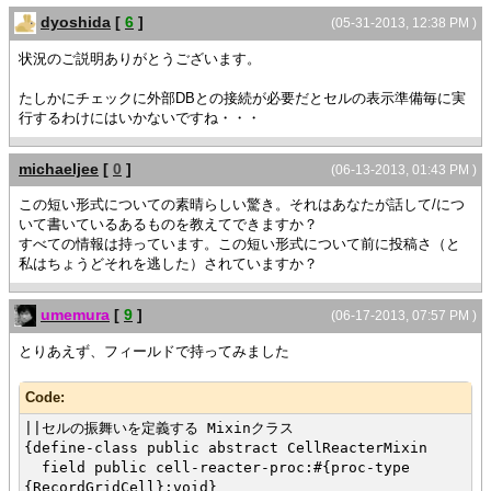
{is-invalid-val data}
{bit-or flags, bit-fields}
dyoshida
[
6
]
(05-31-2013, 12:38 PM )
case "COL3" do
else
{is-invalid-val data}
{bit-and flags, {bit-not bit-fields}}
状況のご説明ありがとうございます。
else
}
true
たしかにチェックに外部DBとの接続が必要だとセルの表示準備毎に実
}
{return new-flags}
行するわけにはいかないですね・・・
}
|| チェック結果により背景色を変更
{if invalid? then
michaeljee
[
0
]
(06-13-2013, 01:43 PM )
|| チェック結果フラグから指定フィールドのチェック結果フラグを
|| NG の場合は赤大文字
取り出すプロシージャ
この短い形式についての素晴らしい驚き。それはあなたが話して/につ
set self.background = "red"
{define-proc public {get-invalid-flag
いて書いているあるものを教えてできますか？
set self.color = "pink"
flags:int,
すべての情報は持っています。この短い形式について前に投稿さ（と
else
field-index:int
私はちょうどそれを逃した）されていますか？
|| OK の場合は通常の文字
}:bool
{if not self.selected? then
|| フィールド位置のチェック結果のビットを取り出すための
{unset self.background}
マスクを作成
umemura
[
9
]
(06-17-2013, 07:57 PM )
{unset self.color}
let bit-mask:int = {bit-sll 0x1, field-index}
}
||チェック結果フラグのビットフィールドから目的のフラグを
とりあえず、フィールドで持ってみました
}
取り出す
}
def flg:int = {bit-and flags, bit-mask}
Code:
}
def cell-valid? =
{if flg != 0 then
||セルの振舞いを定義する Mixinクラス
{value
false
{define-class public abstract CellReacterMixin
|| レコードグリッドを表示
else
field public cell-reacter-proc:#{proc-type
{VBox
true
{RecordGridCell}:void}