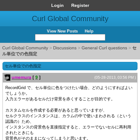
Login
Register
Curl Global Community
View New Posts
Help
Curl Global Community
>
Discussions
>
General Curl questions
>
セ
ル単位での色指定
セル単位での色指定
umemura
[
9
]
(05-28-2013, 03:56 PM )
RecordGrid で、セル単位に色をつけたい場合、どのようにすればよい
でしょうか。
入力エラーがあるセルだけ背景を赤くすることが目的です。
カスタムセルを作成する必要があると思っていますが、
セルクラスのインスタンスは、カラムの中で使いまわされる（という
認識の）ため、
インスタンスの背景色を直接指定すると、エラーでないセルに再利用
されたときにも
背景色がそのままになってしまうと思います。