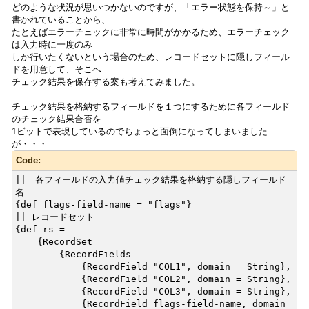
{RecordData COL1 = "OK", COL2 = "OK", COL3
どのような状況が思いつかないのですが、「エラー状態を保持～」と
= "NG"}
書かれていることから、
}
たとえばエラーチェックに非常に時間がかかるため、エラーチェック
}
は入力時に一度のみ
しか行いたくないという場合のため、レコードセットに隠しフィール
|| 入力値の有効性チェック（OKという文字列でなければ無効）
ドを用意して、そこへ
{define-proc public {is-invalid-val
チェック結果を保存する案も考えてみました。
val:String}:bool
{return
チェック結果を格納するフィールドを１つにするために各フィールド
{if val.empty? != true and
のチェック結果合否を
{val.to-upper-clone} != "OK"
1ビットで表現しているのでちょっと面倒になってしまいました
then
が・・・
true
Code:
else
false
|| 各フィールドの入力値チェック結果を格納する隠しフィールド
}
名
}
{def flags-field-name = "flags"}
}
|| レコードセット
{def rs =
|| カスタムセル
{RecordSet
{define-class public MyCustomCell
{RecordFields
{inherits StandardStringCell}
{RecordField "COL1", domain = String},
{RecordField "COL2", domain = String},
{constructor public {default}
{RecordField "COL3", domain = String},
{construct-super}
{RecordField flags-field-name, domain