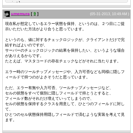
}
= int}
},
||スクロール等でセルに表示すべきデータが切り替わる場合に呼
umemura
[
9
]
{RecordData COL1 = "NG", COL2 = "OK", COL3
(05-31-2013, 10:49 AM )
ばれる
= "OK", flags = 1},
{method public {refresh-data}:void
現在私が想定しているエラー状態を保持、というのは、２つ目にご提
{RecordData COL1 = "OK", COL2 = "NG", COL3
{super.refresh-data}
示いただいた方法がより合うと思っています。
= "OK", flags = 2},
{RecordData COL1 = "OK", COL2 = "OK", COL3
def (data:String, valid?:bool) = {self.get-
というのも、値に対するチェックロジックが、クライアントだけで完
= "NG", flags = 4}
formatted-data}
結すればよいのですが、
}
{if not valid? or || 値が取得できないまたは
サーバーのチェックロジックの結果を保持したい、というような場合
}
self.selected? || 行が選択されている場合は何もし
がありえるからです。
ない
たとえば、マスタコードの存在チェックなどがそれに当たります。
|| チェック結果フラグから指定フィールドのチェック結果フラグを
then
取り出すプロシージャ
{return}
エラー時のツールチップメッセージや、入力可否なども同様に隠しフ
{define-proc public {set-invalid-flag
}
ィールドで持つのがよさそうだと思っています。
invalid?:bool,
flags:int,
|| セルの値をチェック
ただ、エラー有無や入力可否、ツールチップメッセージなど、
field-index:int
|| 列毎にチェックメソッドを変更できるが、ここでは手抜き
セルの状態をすべて個別に隠しフィールドで持とうとすると、
}:int
して
フィールド数がそれだけ増えていってしまうので、
|| フィールド位置のチェック結果のビットを設定するための
|| 全部同じチェックメソッドを呼んでいる
セルの状態を保持するクラスを用意して、ひとつのフィールドに対し
ビットフィールドを作成
def invalid? =
て、
def bit-fields = {bit-sll 0x1, field-index}
{switch self.field.name
ひとつのセル状態保持用隠しフィールドで済むような実装を考えて見
|| 既存のフラグに指定位置のビットをセットした新しいフラ
case "COL1" do
ます。
グを作成
{is-invalid-val data}
def new-flags =
case "COL2" do
{if invalid? then