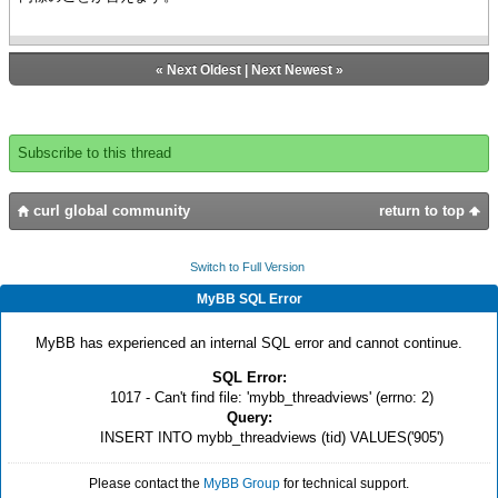
def cell-valid? = {get-invalid-flag
{method public {get-cell-react-option option-
v-flags,
name:String}:any
field-index
{if-non-null cell = self.as-RecordGridCell
«
Next Oldest
|
Next Newest
»
}
then
{if-non-null record = cell.record, rf =
{return cell-valid?}
cell.field then
}
{return {cell.record.get rf.name &
Subscribe to this thread
option-name}}
|| 入力値の有効性チェック（OKという文字列でなければ無効）
}
{define-proc public {is-invalid-val
}
curl global community
return to top
val:String}:bool
{return null}
{return
}
{if val.empty? != true and
}
Switch to Full Version
{val.to-upper-clone} != "OK"
then
||読み取り専用背景色
MyBB SQL Error
true
{def public READONLY_BACKGROUND_COLOR :String
else
= "#D0D0D0"}
MyBB has experienced an internal SQL error and cannot continue.
false
||エラー用背景色
SQL Error:
}
{def public ERROR_BACKGROUND_COLOR:String =
1017 - Can't find file: 'mybb_threadviews' (errno: 2)
}
"#FFB0B0"}
Query:
}
||必須入力用背景色
INSERT INTO mybb_threadviews (tid) VALUES('905')
{def public REQUIRED_BACKGROUND_COLOR:String =
|| カスタムセル
"#FFFFCC"}
{define-class public MyCustomCell
||カスタムレコードフィールドのコード名
Please contact the
MyBB Group
for technical support.