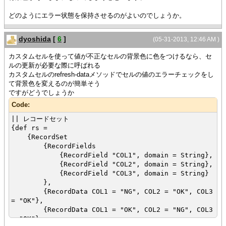
どのようにエラー状態を保持させるのがよいのでしょうか。
dyoshida
[
6
]
(05-31-2013, 12:46 AM )
カスタムセルを使って値が不正なセルの背景色に色をつけるなら、セ
ルの更新が必要な際に呼ばれる
カスタムセルのrefresh-dataメソッドでセルの値のエラーチェックをし
て背景色を変えるのが簡単そう
ですがどうでしょうか
Code:
|| レコードセット
{def rs =
{RecordSet
{RecordFields
{RecordField "COL1", domain = String},
{RecordField "COL2", domain = String},
{RecordField "COL3", domain = String}
},
{RecordData COL1 = "NG", COL2 = "OK", COL3
= "OK"},
{RecordData COL1 = "OK", COL2 = "NG", COL3
= "OK"},