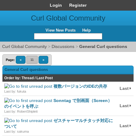
Login
Register
Curl Global Community
View New Posts
Help
Curl Global Community
>
Discussions
>
General Curl questions
Page:
«
11
»
General Curl questions
Order by:
Thread
/
Last Post
複数バージョンのIDEの共存
Last
Last by: fukuta
Sonntag で別画面（Screen）
Last
のイベントを呼ぶ
Last by: RobertShiplett
ゼスチャーマルチタッチ対応に
Last
ついて
Last by: sakuma