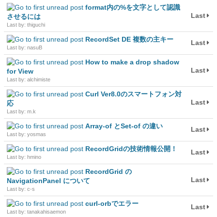
format内の%を文字として認識
Last
させるには
Last by: thiguchi
RecordSet DE 複数の主キー
Last
Last by: nasuB
How to make a drop shadow
Last
for View
Last by: alchimiste
Curl Ver8.0のスマートフォン対
Last
応
Last by: m.k
Array-of とSet-of の違い
Last
Last by: yosmas
RecordGridの技術情報公開！
Last
Last by: hmino
RecordGrid の
Last
NavigationPanel について
Last by: c-s
curl-orbでエラー
Last
Last by: tanakahisaemon