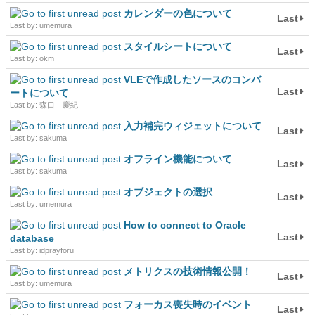
カレンダーの色について
Last
Last by: umemura
スタイルシートについて
Last
Last by: okm
VLEで作成したソースのコンバ
Last
ートについて
Last by: 森口 慶紀
入力補完ウィジェットについて
Last
Last by: sakuma
オフライン機能について
Last
Last by: sakuma
オブジェクトの選択
Last
Last by: umemura
How to connect to Oracle
Last
database
Last by: idprayforu
メトリクスの技術情報公開！
Last
Last by: umemura
フォーカス喪失時のイベント
Last