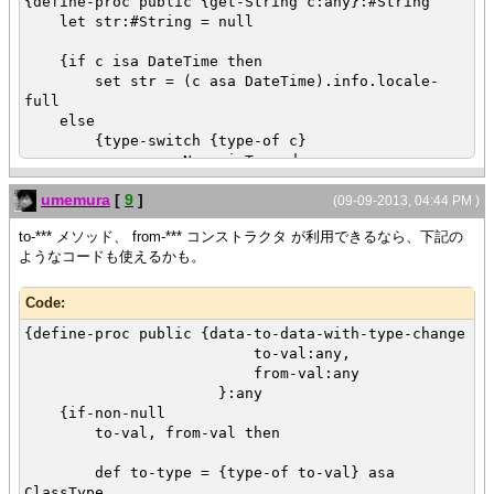
{define-proc public {get-String c:any}:#String
let str:#String = null
{if c isa DateTime then
set str = (c asa DateTime).info.locale-
full
else
{type-switch {type-of c}
case num:NumericType do
set str = c & ""
umemura
[
9
]
else
(09-09-2013, 04:44 PM )
{for m in {({type-of c} asa
to-*** メソッド、 from-*** コンストラクタ が利用できるなら、下記の
ClassType).get-members
ようなコードも使えるかも。
filter =
ClassMember.method-filter
}
Code:
do
{define-proc public {data-to-data-with-type-change
{switch m.name
to-val:any,
case "to-String", "get-text" do
from-val:any
set str = {(m asa
}:any
Method).invoke c} asa #String
{if-non-null
{break}
to-val, from-val then
}
def to-type = {type-of to-val} asa
}
ClassType