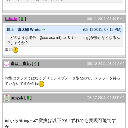
fukuta
[
5
]
(08-11-2011, 08:49 PM )
川上 真太郎 Wrote:
(08-11-2011, 07:18 PM)
どのような場合、{(xxx asa int).to-Ｓｔｒｉｎｇ}が効かなくなるん
でしょうか？
常に
森口 慶紀
[
4
]
(08-12-2011, 08:02 AM )
int型はクラスではなくプリミティブデータ型なので、メソッドを持っ
ていないですからね
nmyzk
[
6
]
(08-17-2011, 04:38 PM )
intからStringへの変換は以下のいずれでも実現可能です
が、