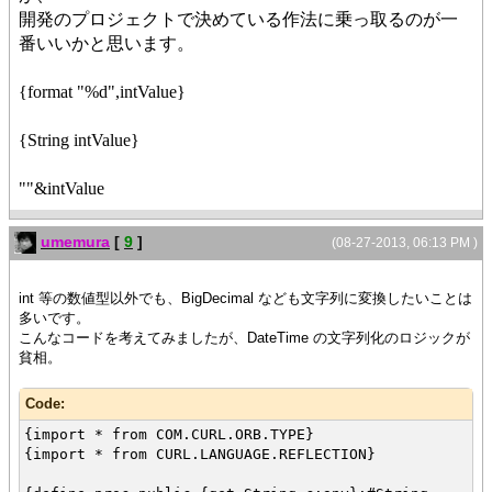
開発のプロジェクトで決めている作法に乗っ取るのが一
番いいかと思います。
{format "%d",intValue}
{String intValue}
""&intValue
umemura
[
9
]
(08-27-2013, 06:13 PM )
int 等の数値型以外でも、BigDecimal なども文字列に変換したいことは
多いです。
こんなコードを考えてみましたが、DateTime の文字列化のロジックが
貧相。
Code:
{import * from COM.CURL.ORB.TYPE}
{import * from CURL.LANGUAGE.REFLECTION}