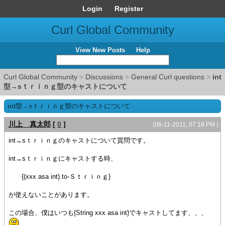
Login
Register
Curl Global Community
View New Posts
Help
Curl Global Community
>
Discussions
>
General Curl questions
>
int
型→sｔｒｉｎｇ型のキャストについて
int型→sｔｒｉｎｇ型のキャストについて
川上 真太郎
[
0
]
(08-11-2011, 07:18 PM )
int→sｔｒｉｎｇのキャストについて質問です。
int→sｔｒｉｎｇにキャストする時、
{(xxx asa int).to-Ｓｔｒｉｎｇ}
が使えないことがあります。
この場合、僕はいつも{String xxx asa int}でキャストしてます、、、