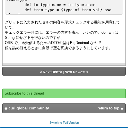
}
def to-type-name = to-type.name
}
def from-type = {type-of from-val} asa
{return str}
ClassType
}
def from-type-name = from-type.name
グリッドに入力されたセルの内容を形式チェックする機能を用意して
{CommandButton
いて、
label = "オブジェクトを文字列にする",
チェックエラー時には、エラーの内容を表示したいので、domain は
{if-non-null mtd = {from-type.get-method
{on Action do
String にせざるを得ないのですが、
"to-" & to-type-name} then
{popup-message
ORB で、送受信するためのDTOの型はBigDecimal なので、
{return {mtd.invoke from-val}}
{VBox
値を詰め替えるときに自動で型を変換できるようにしています。
}
{get-String 6 asa int},
{get-String 6.7 asa double},
{if-non-null cns = {to-type.get-
{get-String 'a' asa char},
constructor "from-" & from-type-name} then
{get-String false asa bool},
{return {cns.new}}
«
Next Oldest
|
Next Newest
»
{get-String "String"},
}
{get-String {DateTime}},
}
{get-String {Frame "Frame内の文字"
{return null}
}},
}
Subscribe to this thread
{get-String {CTimestamp.value-of
"2013-01-01 10:10:10" }},
{get-String {BigDecimal.from-
curl global community
return to top
String "2013" }}
}
Switch to Full Version
}