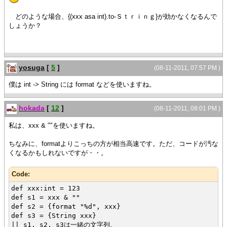
どのような場合、{(xxx asa int).to-Ｓｔｒｉｎｇ}が効かなくなるんで
しょうか？
yosuga
[
5
]
(08-11-2011, 07:57 PM )
僕は int -> String には format などを使いますね。
hokada
[
12
]
(08-11-2011, 08:01 PM )
私は、xxx & ""を使いますね。
ちなみに、formatよりこっちの方が相当高速です。ただ、コードが汚な
くなるかもしれないですが・・。
Code:
def xxx:int = 123
def s1 = xxx & ""
def s2 = {format "%d", xxx}
def s3 = {String xxx}
|| s1, s2, s3は一緒の文字列。