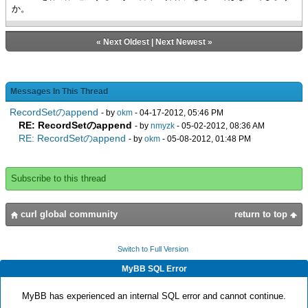
か。
«
Next Oldest
|
Next Newest
»
Messages In This Thread
RecordSetのappend
- by
okm
- 04-17-2012, 05:46 PM
RE: RecordSetのappend
- by
nmyzk
- 05-02-2012, 08:36 AM
RE: RecordSetのappend
- by
okm
- 05-08-2012, 01:48 PM
Subscribe to this thread
curl global community
return to top
Switch to Full Version
MyBB SQL Error
MyBB has experienced an internal SQL error and cannot continue.