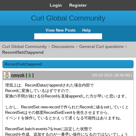
Login
Register
Curl Global Community
View New Posts
Help
Curl Global Community
>
Discussions
>
General Curl questions
>
RecordSetのappend
RecordSetのappend
nmyzk
[
6
]
(05-02-2012, 08:36 AM )
理屈上は、RecordDataがappendされた場合内部で
Recordに変換しているはずですので、
変換の手間が抜ける分Recordを直接appendした方が早いと思います。
しかし、RecordSet.new-recordで作られたRecordに値をsetしていくと
RecordSetはその都度RecordSetEventを発生させますから、
イベントを操作しているとかえって遅くなる可能性はありますね。
RecordSet.batch-events?をtrueに設定した状態で
Recordを作成、追加するのが一番早い操作になるのではないでしょう