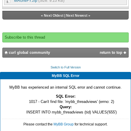
MAGNIFY.zip
(Size: 9.23 KB)
«
Next Oldest
|
Next Newest
»
Subscribe to this thread
curl global community
return to top
Switch to Full Version
MyBB SQL Error
MyBB has experienced an internal SQL error and cannot continue.
SQL Error:
1017 - Can't find file: 'mybb_threadviews' (errno: 2)
Query:
INSERT INTO mybb_threadviews (tid) VALUES('655')
Please contact the
MyBB Group
for technical support.