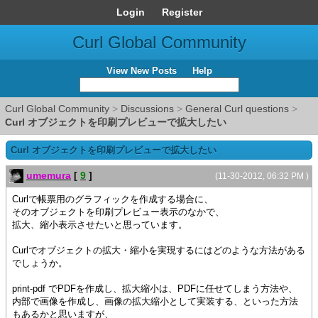
Login
Register
Curl Global Community
View New Posts
Help
Curl Global Community
>
Discussions
>
General Curl questions
>
Curl オブジェクトを印刷プレビューで拡大したい
Curl オブジェクトを印刷プレビューで拡大したい
umemura
[
9
]
(11-30-2012, 06:32 PM )
Curlで帳票用のグラフィックを作成する場合に、
そのオブジェクトを印刷プレビュー表示のなかで、
拡大、縮小表示させたいと思っています。
Curlでオブジェクトの拡大・縮小を実現するにはどのような方法がある
でしょうか。
print-pdf でPDFを作成し、拡大縮小は、PDFに任せてしまう方法や、
内部で画像を作成し、画像の拡大縮小として実装する、といった方法
もあるかと思いますが、