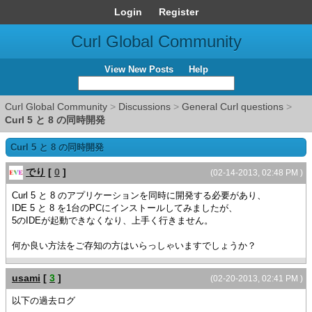
Login
Register
Curl Global Community
View New Posts
Help
Curl Global Community
>
Discussions
>
General Curl questions
>
Curl 5 と 8 の同時開発
Curl 5 と 8 の同時開発
でり
[
0
]
(02-14-2013, 02:48 PM )
Curl 5 と 8 のアプリケーションを同時に開発する必要があり、
IDE 5 と 8 を1台のPCにインストールしてみましたが、
5のIDEが起動できなくなり、上手く行きません。
何か良い方法をご存知の方はいらっしゃいますでしょうか？
usami
[
3
]
(02-20-2013, 02:41 PM )
以下の過去ログ