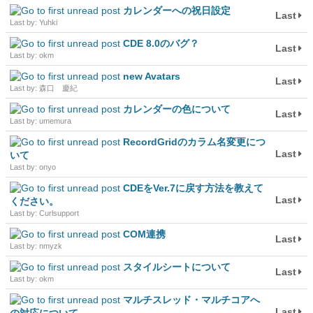
カレンダーへの祝日設定
Last
Last by: Yuhki
CDE 8.0のバグ？
Last
Last by: okm
new Avatars
Last
Last by: 森口 慶紀
カレンダーの色について
Last
Last by: umemura
RecordGridのカラム名変更につ
Last
いて
Last by: onyo
CDEをVer.7に戻す方法を教えて
Last
ください。
Last by: Curlsupport
COM連携
Last
Last by: nmyzk
スタイルシートについて
Last
Last by: okm
マルチスレッド・マルチコアへ
Last