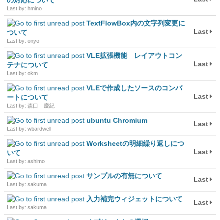
の対応について
Last by: hmino
TextFlowBox内の文字列変更に
Last
ついて
Last by: onyo
VLE拡張機能 レイアウトコン
Last
テナについて
Last by: okm
VLEで作成したソースのコンバ
Last
ートについて
Last by: 森口 慶紀
ubuntu Chromium
Last
Last by: wbardwell
Worksheetの明細繰り返しにつ
Last
いて
Last by: ashimo
サンプルの有無について
Last
Last by: sakuma
入力補完ウィジェットについて
Last
Last by: sakuma