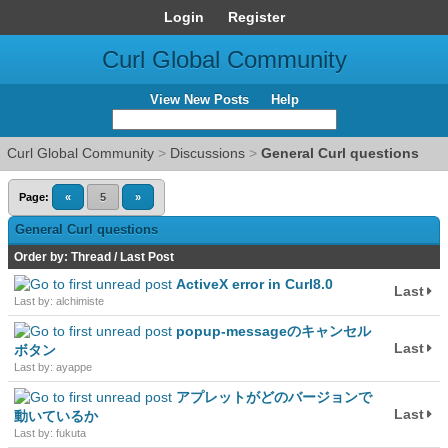
Login
Register
Curl Global Community
View New Posts
Help
Curl Global Community
>
Discussions
>
General Curl questions
Page:
«
5
»
General Curl questions
Order by:
Thread
/
Last Post
ActiveX error in Curl8.0
Last
Last by: alchimiste
popup-messageのキャンセル
Last
ボタン
Last by: ayappe
アプレットがどのバージョンで
Last
動いているか
Last by: fukuta