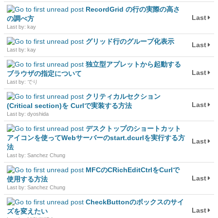
RecordGrid の行の実際の高さ
Last
の調べ方
Last by: kay
グリッド行のグループ化表示
Last
Last by: kay
独立型アプレットから起動する
Last
ブラウザの指定について
Last by: でり
クリティカルセクション
Last
(Critical section)を Curlで実装する方法
Last by: dyoshida
デスクトップのショートカット
アイコンを使ってWebサーバーのstart.dcurlを実行する方
Last
法
Last by: Sanchez Chung
MFCのCRichEditCtrlをCurlで
Last
使用する方法
Last by: Sanchez Chung
CheckButtonのボックスのサイ
Last
ズを変えたい