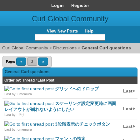
Login
Register
Curl Global Community
View New Posts
Help
Curl Global Community
>
Discussions
>
General Curl questions
Page:
«
2
»
General Curl questions
Order by:
Thread
/
Last Post
グリッドへのドロップ
Last
Last by: umemura
スケーリング設定変更時に画面
Last
レイアウトが崩れないようにしたい
Last by: でり
3段階表示のチェックボタン
Last
Last by: umemura
フォントの指定