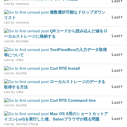
Last
Last by: umemura
複数選択可能なドロップダウン
Last
リスト
Last by: umemura
QRコードから読み込んだ値をロ
Last
ーカルストレージに格納する
Last by: dyoshida
TextFlowBoxの入力データ取得
Last
等について
Last by: chiba
Curl RTE Install
Last
Last by: dice256
ローカルストレージのデータを
Last
取得する方法
Last by: chiba
Curl RTE Command line
Last
Last by: dice256
Mac OS X用のショートカットア
Last
イコン(.url)を実行した後、Safariブラウザが残る問題
Last by: Sanchez Chung